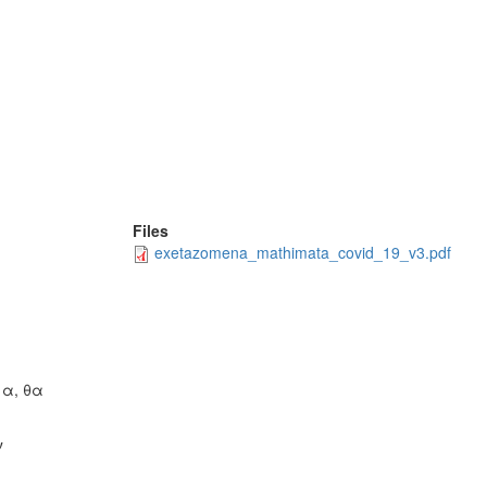
Files
exetazomena_mathimata_covid_19_v3.pdf
α, θα
ν