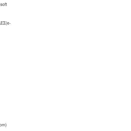
soft
ΕΣ(e-
oom)