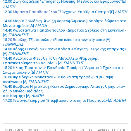
12.00 Ζωή Καραζέρη “
Emergency
Housing
: Μέθοδοι και Εφαρμογές”
[Ε]
ΛΙΑΠΗ
12.30
Μιράντα Παπαδοπούλου
“Σύγχρονα Υπαίθρια Θέατρα”[Ε]
ΛΙΑΠΗ
14.00
Μαρία Σολιδάκη -Άνοιξη Χαρτοφίλη «Αναξιοποίητα δώματα στο
Μοναστηράκι»
[Δ]
ΛΙΑΠΗ
14.40 Κωνσταντίνα Παπαδοπούλου
«Δημοτικό Σχολείο στη Σενεγάλη»
[Δ]
ΓΙΑΝΝΙΣΗΣ
15.
20
Βασίλης
Τζιμόπουλος
«From ruins to a new city core»
[
Δ
]
ΓΙΑΝΝΙΣΗΣ
14.00 Χάρης Οικονόμου «
Revive
Koboti
-Ενίσχυση Ελληνικής επαρχίας»
[Δ]
ΓΙΑΝΝΙΣΗΣ
14.40 Αναστασία Φτούλη Πόλη -Μεταλλείο -Ψαροχώρι,
Επανακατοίκηση του Λαυρίου»
[Δ]
ΓΙΑΝΝΙΣΗΣ
15.20
Ηλίας Τσουτσάνης-Ελευθερία Τσακίρη
«¨Δημοτικό Σχολείο στο
Σκαγιοπούλειο
[Δ]
ΛΙΑΠΗ
16.00
Φρειδερίκη Μουστάκα «Τα κοινά στη τροφή -μια βιώσιμη
συνένωση»
[Δ]
ΓΙΑΝΝΙΣΗΣ
16.40 Βαρβάρα Νηστικάκη «Κέντρο Δημιουργικής
Απασχόλησης
στον
Δήμο
Μινώα
Πεδιάδος
στη
Κρήτης» [Δ]
ΛΙΑΠΗ
17.20 Γεωργία Γεωργίου “Επεμβάσεις στο κήπο Προμπονά
»
[Δ]
ΛΙΑΠΗ
DEPARTMENT
NOTICES
POSTGRADUATE
UNDERGRADUATE
FACULTY
FACILITIES