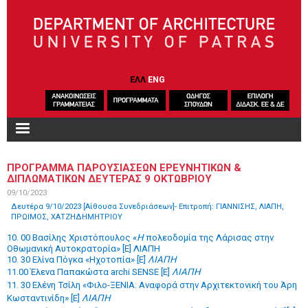
Skip to main content
ΕΛΛ
ENG
ΠΡΟΓΡΑΜΜΑ ΠΑΡΟΥΣΙΑΣΕΩΝ ΕΡΕΥΝΗΤΙΚΩΝ &
ΔΙΠΛΩΜΑΤΙΚΩΝ ΔΕΥΤΕΡΑΣ 9 ΟΚΤΩΒΡΙΟΥ
09/10/2023
Δευτέρα 9/10/2023 [Αίθουσα Συνεδριάσεων]- Επιτροπή: ΓΙΑΝΝΙΣΗΣ, ΛΙΑΠΗ,
ΠΡΩΙΜΟΣ, ΧΑΤΖΗΔΗΜΗΤΡΙΟΥ
10. 00 Βασίλης Χριστόπουλος «
H
πολεοδομία της Λάρισας στην
Οθωμανική Αυτοκρατορία» [Ε] ΛΙΑΠΗ
10. 30 Ελίνα Πόγκα «Ηχοτοπία» [Ε]
ΛΙΑΠΗ
11.00 Έλενα Παπακώστα
archi
SENSE
[Ε]
ΛΙΑΠΗ
11. 30 Ελένη Τσίλη «Φιλο-ΞΕΝΙΑ: Αναφορά στην Αρχιτεκτονική του Άρη
Κωσταντινίδη» [Ε]
ΛΙΑΠΗ