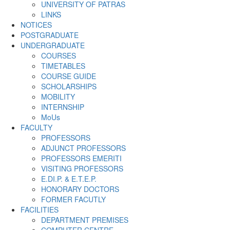
UNIVERSITY OF PATRAS
LINKS
NOTICES
POSTGRADUATE
UNDERGRADUATE
COURSES
TIMETABLES
COURSE GUIDE
SCHOLARSHIPS
MOBILITY
INTERNSHIP
MoUs
FACULTY
PROFESSORS
ADJUNCT PROFESSORS
PROFESSORS EMERITI
VISITING PROFESSORS
E.DI.P. & E.T.E.P.
HONORARY DOCTORS
FORMER FACUTLY
FACILITIES
DEPARTMENT PREMISES
COMPUTER CENTRE