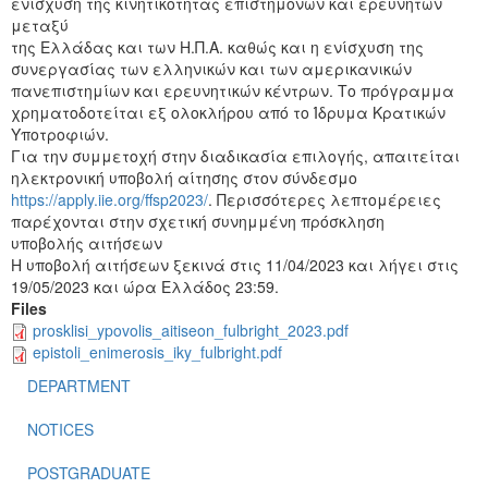
ενίσχυση της κινητικότητας επιστημόνων και ερευνητών
μεταξύ
της Ελλάδας και των Η.Π.Α. καθώς και η ενίσχυση της
συνεργασίας των ελληνικών και των αμερικανικών
πανεπιστημίων και ερευνητικών κέντρων. Το πρόγραμμα
χρηματοδοτείται εξ ολοκλήρου από το Ίδρυμα Κρατικών
Υποτροφιών.
Για την συμμετοχή στην διαδικασία επιλογής, απαιτείται
ηλεκτρονική υποβολή αίτησης στον σύνδεσμο
https://apply.iie.org/ffsp2023/
. Περισσότερες λεπτομέρειες
παρέχονται στην σχετική συνημμένη πρόσκληση
υποβολής αιτήσεων
Η υποβολή αιτήσεων ξεκινά στις 11/04/2023 και λήγει στις
19/05/2023 και ώρα Ελλάδος 23:59.
Files
prosklisi_ypovolis_aitiseon_fulbright_2023.pdf
epistoli_enimerosis_iky_fulbright.pdf
DEPARTMENT
NOTICES
POSTGRADUATE