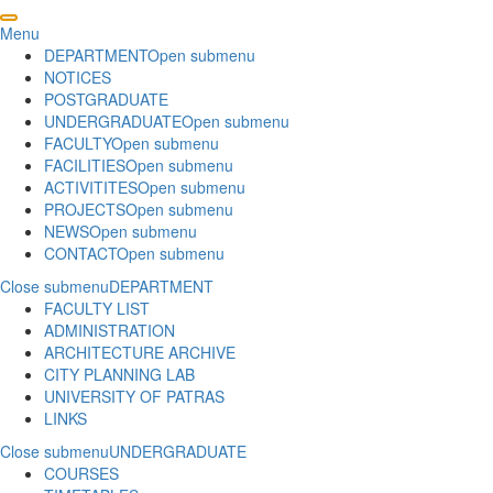
Menu
DEPARTMENT
Open submenu
NOTICES
POSTGRADUATE
UNDERGRADUATE
Open submenu
FACULTY
Open submenu
FACILITIES
Open submenu
ACTIVITITES
Open submenu
PROJECTS
Open submenu
NEWS
Open submenu
CONTACT
Open submenu
Close submenu
DEPARTMENT
FACULTY LIST
ADMINISTRATION
ARCHITECTURE ARCHIVE
CITY PLANNING LAB
UNIVERSITY OF PATRAS
LINKS
Close submenu
UNDERGRADUATE
COURSES