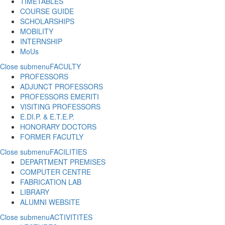
TIMETABLES
COURSE GUIDE
SCHOLARSHIPS
MOBILITY
INTERNSHIP
MoUs
Close submenu
FACULTY
PROFESSORS
ADJUNCT PROFESSORS
PROFESSORS EMERITI
VISITING PROFESSORS
E.DI.P. & E.T.E.P.
HONORARY DOCTORS
FORMER FACUTLY
Close submenu
FACILITIES
DEPARTMENT PREMISES
COMPUTER CENTRE
FABRICATION LAB
LIBRARY
ALUMNI WEBSITE
Close submenu
ACTIVITITES