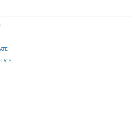
________________________________________________________
T
ATE
UATE