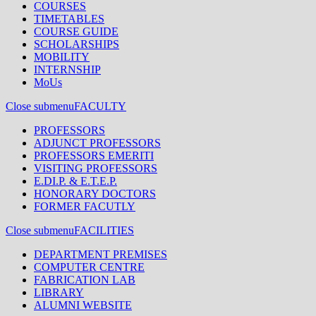
COURSES
TIMETABLES
COURSE GUIDE
SCHOLARSHIPS
MOBILITY
INTERNSHIP
MoUs
Close submenu
FACULTY
PROFESSORS
ADJUNCT PROFESSORS
PROFESSORS EMERITI
VISITING PROFESSORS
E.DI.P. & E.T.E.P.
HONORARY DOCTORS
FORMER FACUTLY
Close submenu
FACILITIES
DEPARTMENT PREMISES
COMPUTER CENTRE
FABRICATION LAB
LIBRARY
ALUMNI WEBSITE