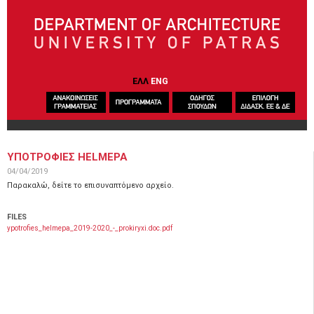
Skip to main content
ΕΛΛ
ENG
ΥΠΟΤΡΟΦΙΕΣ HELMEPA
04/04/2019
Παρακαλώ, δείτε το επισυναπτόμενο αρχείο.
FILES
ypotrofies_helmepa_2019-2020_-_prokiryxi.doc.pdf