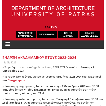
Skip to main content
ΕΛΛ
ENG
ΕΝΑΡΞΗ ΑΚΑΔΗΜΑΪΚΟΥ ΕΤΟΥΣ 2023-2024
19/09/2023
> Τα μαθήματα του ακαδημαϊκού έτους 2023-2024 ξεκινούν τη
Δευτέρα 2
Οκτωβρίου 2023
.
> Το ωρολόγιο πρόγραμμα του χειμερινού εξαμήνου 2023-2024 έχει αναρτηθεί
στα
Προγράμματα
> Συνάντηση ενημέρωσης 1ου έτους:
Δευτέρα 2 Οκτωβρίου 2023
στις
13:30
στην είσοδο του Κτιρίου
Γραμματείας.
Ενημέρωση πρωτοετών φοιτητών/
τριών για τους χώρους του ΤΑΜ.
> Συνάντηση καλωσορίσματος 1ου έτους:
Τετάρτη 4 Οκτωβρίου
στις
13:30
στο
Σχεδιαστήριο 5
. Οι πρωτοετείς φοιτητές/τριες καλούνται σε συνάντηση