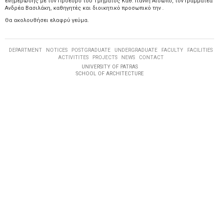
ενημέρωσης με τον Προέδρο του Τμήματος Καθ. Γιάννη Αίσωπο, τον Γραμματέα
Ανδρέα Βασιλάκη, καθηγητές και διοικητικό προσωπικό την .
Θα ακολουθήσει ελαφρύ γεύμα.
DEPARTMENT
NOTICES
POSTGRADUATE
UNDERGRADUATE
FACULTY
FACILITIES
ACTIVITITES
PROJECTS
NEWS
CONTACT
UNIVERSITY OF PATRAS
SCHOOL OF ARCHITECTURE