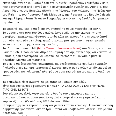
επαναλαμβάνει τη συμμετοχή του στο Διεθνές Περιοδεύον Σεμινάριο Villard,
που οργανώνεται από κοινού με τις αρχιτεκτονικές σχολές του Alghero, του
Ascoli Piceno, της Βενετίας (ΙUAV) , της Γένουας, του Μιλάνου, της Νεάπολης,
του Palermo, του Παρισιού Paris Malaquais, της Pescara, του Reggio Calabria
και της Ρώμης (Roma 3) και το Τμήμα Αρχιτεκτόνων της Σχολής Μηχανικών
της Αncona.
Το φετεινό σεμινάριο θα διαπραγματευθεί το θέμα: Μουσείο και Πόλη.
Το μουσείο στα τέλη του 20ου αιώνα έγινε έμβλημα της επανεκκίνησης
μεταβιομηχανικών και νέο-τουριστικών πόλεων, αφορμή για τη νέα ανάπτυξη
αστικών περιοχών σε κρίση, εγκαθιστώντας μια πρωτότυπη σχέση μεταξύ
λειτουργίας και αρχιτεκτονικής εικόνας.
Το ιδιότυπο μουσείο M9 (
https://www.m9museum.it/en/
) στο Mestre, έργο των
Sauerbruch Hutton, αναδείχθηκε σε μηχανή αστικής ανάπλασης και καινοτόμο
μουσείο, που αποπειράται να θεραπεύσει το πολιτισμικό χάσμα μεταξύ
Βενετίας, Mestre και Marghera.
Το Villard θα διερευνήσει θεωρητικά και σχεδιαστικά τις ποικίλες χωρικές
(πολεοδομικές και αρχιτεκτονικές) πτυχές, μέσω των οποίων το M9 μπορεί να
προσφερθεί ως πολιτιστική πλατφόρμα στην επικράτειά του και στο δικό του
κοινό.
Το Σεμινάριο είναι ανοικτό σε φοιτητές 5ου έτους σπουδών.
Είναι ένα από τα προσφερόμενα ΕΡΓΑΣΤΗΡΙΑ ΣΧΕΔΙΑΣΜΟΥ ΚΑΤΕΥΘΥΝΣΗΣ
(ARC_095), 12 ECTS,
9ου εξαμήνου, aλλά, λόγω της όλης δομής του σεμιναρίου και του
συντονισμού των συμμετεχουσών σχολών, διαρκεί και το χειμερινό και το
εαρινό εξάμηνο (Οκτώβριος 2023 - Ιούνιος 2024).
Η συμμετοχή είναι περιορισμένη και γίνεται κατόπιν επιλογής. Η σχετική αίτηση
συμμετοχής χορηγείται από τη Γραμματεία και υποβάλλεται στον κ. Ξενοφώντα
Χριστοδούλου.