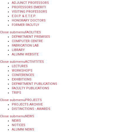
ADJUNCT PROFESSORS
PROFESSORS EMERITI
VISITING PROFESSORS
E.DI.P. & E.T.E.P.
HONORARY DOCTORS
FORMER FACUTLY
Close submenu
FACILITIES
DEPARTMENT PREMISES
COMPUTER CENTRE
FABRICATION LAB
LIBRARY
ALUMNI WEBSITE
Close submenu
ACTIVITITES
LECTURES
WORKSHOPS
CONFERENCES
EXHIBITIONS
DEPARTMENT PUBLICATIONS
FACULTY PUBLICATIONS
TRIPS
Close submenu
PROJECTS
PROJECTS ARCHIVE
DISTINCTIONS - AWARDS
Close submenu
NEWS
NEWS
NOTICES
ALUMNI NEWS