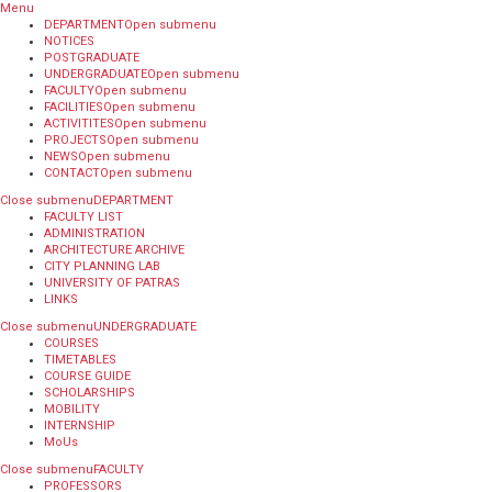
Menu
DEPARTMENT
Open submenu
NOTICES
POSTGRADUATE
UNDERGRADUATE
Open submenu
FACULTY
Open submenu
FACILITIES
Open submenu
ACTIVITITES
Open submenu
PROJECTS
Open submenu
NEWS
Open submenu
CONTACT
Open submenu
Close submenu
DEPARTMENT
FACULTY LIST
ADMINISTRATION
ARCHITECTURE ARCHIVE
CITY PLANNING LAB
UNIVERSITY OF PATRAS
LINKS
Close submenu
UNDERGRADUATE
COURSES
TIMETABLES
COURSE GUIDE
SCHOLARSHIPS
MOBILITY
INTERNSHIP
MoUs
Close submenu
FACULTY
PROFESSORS