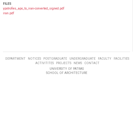
FILES
ypotrofies_apo_to_iran-converted_signed.pdf
iran.pdf
DEPARTMENT
NOTICES
POSTGRADUATE
UNDERGRADUATE
FACULTY
FACILITIES
ACTIVITITES
PROJECTS
NEWS
CONTACT
UNIVERSITY OF PATRAS
SCHOOL OF ARCHITECTURE