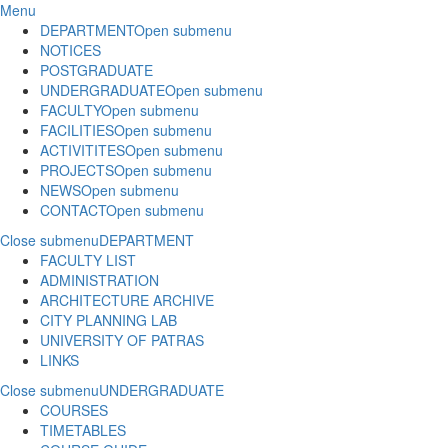
Menu
DEPARTMENT
Open submenu
NOTICES
POSTGRADUATE
UNDERGRADUATE
Open submenu
FACULTY
Open submenu
FACILITIES
Open submenu
ACTIVITITES
Open submenu
PROJECTS
Open submenu
NEWS
Open submenu
CONTACT
Open submenu
Close submenu
DEPARTMENT
FACULTY LIST
ADMINISTRATION
ARCHITECTURE ARCHIVE
CITY PLANNING LAB
UNIVERSITY OF PATRAS
LINKS
Close submenu
UNDERGRADUATE
COURSES
TIMETABLES