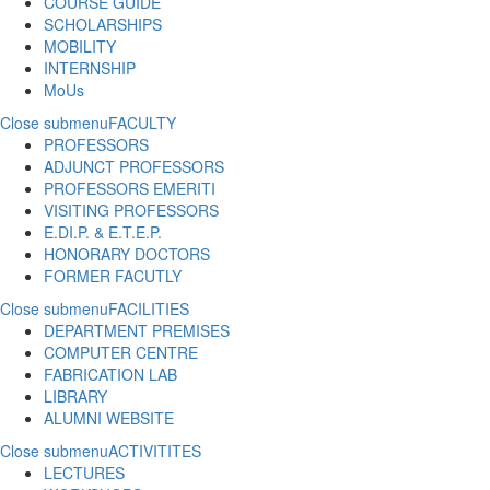
COURSE GUIDE
SCHOLARSHIPS
MOBILITY
INTERNSHIP
MoUs
Close submenu
FACULTY
PROFESSORS
ADJUNCT PROFESSORS
PROFESSORS EMERITI
VISITING PROFESSORS
E.DI.P. & E.T.E.P.
HONORARY DOCTORS
FORMER FACUTLY
Close submenu
FACILITIES
DEPARTMENT PREMISES
COMPUTER CENTRE
FABRICATION LAB
LIBRARY
ALUMNI WEBSITE
Close submenu
ACTIVITITES
LECTURES