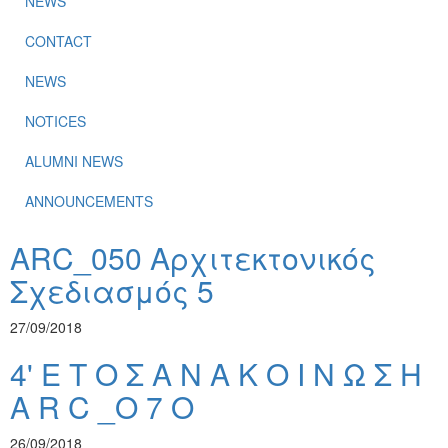
NEWS
CONTACT
NEWS
NOTICES
ALUMNI NEWS
ANNOUNCEMENTS
ARC_050 Αρχιτεκτονικός
Σχεδιασμός 5
27/09/2018
4' Ε Τ Ο Σ Α Ν Α Κ Ο Ι Ν Ω Σ Η
A R C _Ο 7 Ο
26/09/2018