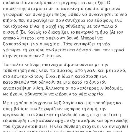
εισόδου στον οικισμό που περιγράφεται ως εξής: Ο
επισκέπτης σταματά με το αυτοκίνητό του στο σημερινό
γεφυράκι και συνεχίζει πεζός ώσπου να συναντήσει το νέο
κτήριο, που εμφανίζεται σαν συνέχεια του εδάφους ενώ
ταυτόχρονα είναι η αρχή της σύνδεσης με τον παλαιό
οικισμό (Β). Καθώς το διασχίζει, το κεντρικό τμήμα (Α) του
αποκαλύπτεται στο απέναντι βουνό. Μπορεί να
ξαποστάσει ή να συνεχίσει. Τότε αντικρίζει τη νέα
γέφυρα- τη χαμένη ανάμεσα στα δέντρα- που τον περνά
στην γειτονιά των 7 σπιτιών.
Τα παλιά κελύφη επαναχρησιμοποιούνται με την
τοποθέτηση ενός νέου πρίσματος, από γυαλί και μέταλλο,
στο εσωτερικό τους. Είναι η ίδια η κατάσταση των
κατασκευών που οδηγούν σε μια κατά το δυνατόν
αναστρέψιμη λύση. Άλλωστε οι παλαιότερες λιθοδομές,
ως έχουν, αδυνατούν να φέρουν τα νέα φορτία.
Με τη χρήση σύγχρονου λεξιλογίου και με προσθήκες και
επεμβάσεις που ξεχωρίζουν ως προς τη δομή, την
οργάνωση, τα υλικά και τη σύνδεσή τους, επιχειρείται η
αξιοποίηση των βασικών αρχών σχεδιασμού και οργάνωσης
που έχουν εντοπιστεί. Η νέα σύνθεση στοχεύει να ενταχθεί
ομαλά στο τοπίο χωρίς καμία πρόθεση επιβολής σε αυτό.