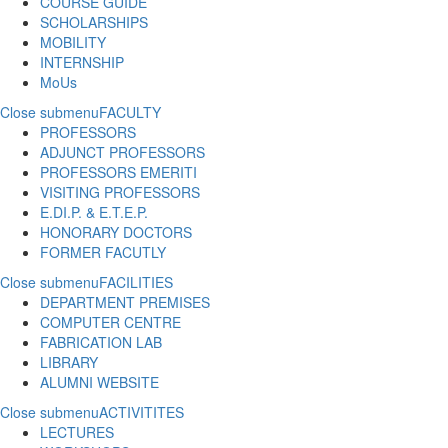
COURSE GUIDE
SCHOLARSHIPS
MOBILITY
INTERNSHIP
MoUs
Close submenu
FACULTY
PROFESSORS
ADJUNCT PROFESSORS
PROFESSORS EMERITI
VISITING PROFESSORS
E.DI.P. & E.T.E.P.
HONORARY DOCTORS
FORMER FACUTLY
Close submenu
FACILITIES
DEPARTMENT PREMISES
COMPUTER CENTRE
FABRICATION LAB
LIBRARY
ALUMNI WEBSITE
Close submenu
ACTIVITITES
LECTURES