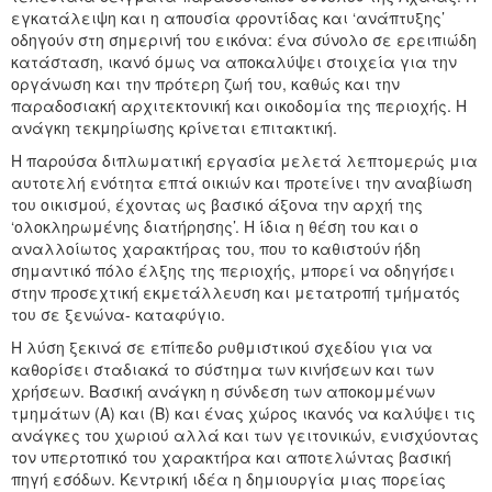
εγκατάλειψη και η απουσία φροντίδας και ‘ανάπτυξης’
οδηγούν στη σημερινή του εικόνα: ένα σύνολο σε ερειπιώδη
κατάσταση, ικανό όμως να αποκαλύψει στοιχεία για την
οργάνωση και την πρότερη ζωή του, καθώς και την
παραδοσιακή αρχιτεκτονική και οικοδομία της περιοχής. Η
ανάγκη τεκμηρίωσης κρίνεται επιτακτική.
H παρούσα διπλωματική εργασία μελετά λεπτομερώς μια
αυτοτελή ενότητα επτά οικιών και προτείνει την αναβίωση
του οικισμού, έχοντας ως βασικό άξονα την αρχή της
‘ολοκληρωμένης διατήρησης’. Η ίδια η θέση του και ο
αναλλοίωτος χαρακτήρας του, που το καθιστούν ήδη
σημαντικό πόλο έλξης της περιοχής, μπορεί να οδηγήσει
στην προσεχτική εκμετάλλευση και μετατροπή τμήματός
του σε ξενώνα- καταφύγιο.
Η λύση ξεκινά σε επίπεδο ρυθμιστικού σχεδίου για να
καθορίσει σταδιακά το σύστημα των κινήσεων και των
χρήσεων. Βασική ανάγκη η σύνδεση των αποκομμένων
τμημάτων (Α) και (Β) και ένας χώρος ικανός να καλύψει τις
ανάγκες του χωριού αλλά και των γειτονικών, ενισχύοντας
τον υπερτοπικό του χαρακτήρα και αποτελώντας βασική
πηγή εσόδων. Κεντρική ιδέα η δημιουργία μιας πορείας