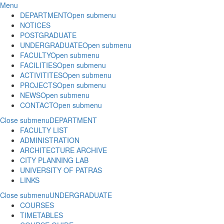
Menu
DEPARTMENT
Open submenu
NOTICES
POSTGRADUATE
UNDERGRADUATE
Open submenu
FACULTY
Open submenu
FACILITIES
Open submenu
ACTIVITITES
Open submenu
PROJECTS
Open submenu
NEWS
Open submenu
CONTACT
Open submenu
Close submenu
DEPARTMENT
FACULTY LIST
ADMINISTRATION
ARCHITECTURE ARCHIVE
CITY PLANNING LAB
UNIVERSITY OF PATRAS
LINKS
Close submenu
UNDERGRADUATE
COURSES
TIMETABLES