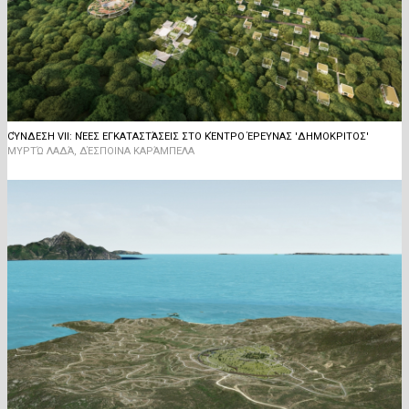
CΎΝΔΕΣΗ VII: ΝΈΕΣ ΕΓΚΑΤΑΣΤΆΣΕΙΣ ΣΤΟ ΚΈΝΤΡΟ ΈΡΕΥΝΑΣ 'ΔΗΜΟΚΡΙΤΟΣ'
ΜΥΡΤΏ ΛΑΔΆ, ΔΈΣΠΟΙΝΑ ΚΑΡΆΜΠΕΛΑ