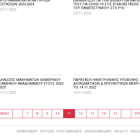
ΠΡΌΓΡΑΜΜΑ ΚΑΤΑΤΑΚΤΉΡΙΩΝ
ΕΝΗΜΈΡΩΣΗ ΓΙΑ ΤΗΝ ΔΙΕΝΈΡΓΕΙΑ RAPI
ΕΞΕΤΆΣΕΩΝ 2022-2023
TEST ΓΙΑ COVID-19 ΣΤΙΣ ΕΓΚΑΤΑΣΤΆΣΕΙΣ
ΤΟΥ ΠΑΝΕΠΙΣΤΗΜΊΟΥ ΣΤΟ ΡΊΟ
3/11/2022
22/11/2022
ΔΗΛΩΣΕΙΣ ΜΑΘΗΜΑΤΩΝ ΧΕΙΜΕΡΙΝΟΥ
ΠΑΡΆΤΑΣΗ ΗΛΕΚΤΡΟΝΙΚΉΣ ΥΠΟΒΟΛΉΣ
ΕΞΑΜΗΝΟΥ ΑΚΑΔΗΜΑΪΚΟΥ ΕΤΟΥΣ 2022-
ΔΙΠΛΩΜΑΤΙΚΏΝ & ΕΡΕΥΝΗΤΙΚΏΝ ΜΈΧΡΙ
023
ΤΙΣ 14.11.2022
1/11/2022
10/11/2022
ΜΕΝΗ
…
7
8
9
10
11
12
13
14
15
…
ΕΠ
DEPARTMENT
NOTICES
POSTGRADUATE
UNDERGRADUATE
FACULTY
FACIL