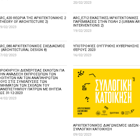
20/02/2023
ARC_420 ΘΕΩΡΙΑ ΤΗΣ ΑΡΧΙΤΕΚΤΟΝΙΚΗΣ 2
ARC_Ε712 ΕΙΚΑΣΤΙΚΕΣ/ΑΡΧΙΤΕΚΤΟΝΙΚΕΣ
(THEORY OF ARCHITECTURE 2)
ΠΑΡΕΜΒΑΣΕΙΣ ΣΤΗΝ ΠΟΛΗ 2 (URBAN AR
INTERVENTIONS 2)
9/02/2023
19/02/2023
ARC_080 ΑΡΧΙΤΕΚΤΟΝΙΚΌΣ ΣΧΕΔΙΑΣΜΌΣ
ΥΠΟΤΡΟΦΊΕΣ ΟΥΓΓΡΙΚΉΣ ΚΥΒΈΡΝΗΣΗΣ
 (ARCHITECTURAL DESIGN 8)
ΘΈΡΟΥΣ 2023
7/02/2023
16/02/2023
ΠΡΟΚΉΡΥΞΗ ΔΙΕΝΈΡΓΕΙΑΣ ΕΚΛΟΓΏΝ ΓΙΑ
ΤΗΝ ΑΝΆΔΕΙΞΗ ΕΚΠΡΟΣΏΠΩΝ ΤΩΝ
ΦΟΙΤΗΤΏΝ ΚΑΙ ΤΩΝ ΑΝΑΠΛΗΡΩΤΏΝ
ΤΟΥΣ ΣΤΙΣ ΣΥΝΕΛΕΎΣΕΙΣ ΤΩΝ
ΤΜΗΜΆΤΩΝ ΤΩΝ ΣΧΟΛΏΝ ΤΟΥ
ΠΑΝΕΠΙΣΤΗΜΊΟΥ ΠΑΤΡΏΝ ΜΕ ΘΗΤΕΊΑ
ΩΣ 31-12-2023
4/02/2023
ΑΡΧΙΤΕΚΤΟΝΙΚΌΣ ΔΙΑΓΩΝΙΣΜΌΣ ΙΔΕΏΝ 
ΣΥΛΛΟΓΙΚΗ ΚΑΤΟΙΚΗΣΗ
09/02/2023