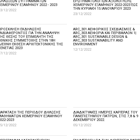
ΔΗΛΏΣΕΩΝ ΣΥΓΓΡΑΜΜΆΤΩΝ
ΕΡΩΤΗΜΑΤΟΛΟΓΊΩΝ ΑΞΙΟΛΌΓΗΣΗΣ
ΧΕΙΜΕΡΙΝΟΎ ΕΞΑΜΉΝΟΥ 2022 - 2023
ΧΕΙΜΕΡΙΝΟΎ ΕΞΑΜΉΝΟΥ 2022-2023 ΈΩΣ
ΤΗΝ ΚΥΡΙΑΚΉ 15 ΙΑΝΟΥΑΡΊΟΥ 2023
3/12/2022
23/12/2022
ΠΡΟΣΚΛΗΣΗ ΕΚΔΗΛΩΣΗΣ
ARC_301 ΑΕΙΦΟΡΙΚΟΣ ΣΧΕΔΙΑΣΜΟΣ &
ΕΝΔΙΑΦΕΡΟΝΤΟΣ ΓΙΑ ΤΗΝ ΑΝΑΛΗΨΗ
ARC_303 ΑΕΙΦΟΡΙΑ ΚΑΙ ΠΕΡΙΒΑΛΛΟΝ 1|
ΤΗΣ ΘΕΣΗΣ ΤΟΥ ΕΠΙΜΕΛΗΤΗ ΤΗΣ
ARC_301 SUSTAINABLE DESIGN &
ΕΘΝΙΚΗΣ ΣΥΜΜΕΤΟΧΗΣ ΣΤΗΝ 18Η
ARC_303 SUSTAINABILITY AND
ΔΙΕΘΝΗ ΕΚΘΕΣΗ ΑΡΧΙΤΕΚΤΟΝΙΚΗΣ ΤΗΣ
ENVIRONMENT
ΕΝΕΤΙΑΣ 2023
12/12/2022
7/12/2022
ΠΑΡΑΤΑΣΗ ΤΗΣ ΠΕΡΙΟΔΟΥ ΔΗΛΩΣΗΣ
ΔΙΑΔΙΚΤΥΑΚΈΣ ΗΜΈΡΕΣ ΚΑΡΙΈΡΑΣ ΤΟΥ
ΜΑΘΗΜΑΤΩΝ ΧΕΙΜΕΡΙΝΟΥ ΕΞΑΜΗΝΟΥ
ΠΑΝΕΠΙΣΤΗΜΊΟΥ ΠΑΤΡΏΝ, ΣΤΙΣ 7,8 & 9
022-2023
ΔΕΚΕΜΒΡΊΟΥ 2022.
5/12/2022
05/12/2022