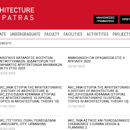
ATE
UNDERGRADUATE
FACULTY
FACILITIES
ACTIVITITES
PROJECT
EMENTS
ΕΚΛΟΓΙΚΟΣ ΚΑΤΑΛΟΓΟΣ ΦΟΙΤΗΤΩΝ-
ΑΝΑΚΟΙΝΩΣΗ ΓΙΑ ΟΡΚΩΜΟΣΙΑ ΣΤΙΣ 4
ΜΕΤΑΠΤΥΧΙΑΚΩΝ- ΔΙΔΑΚΤΟΡΩΝ ΤΟΥ
ΑΠΡΙΛΙΟΥ 2023
ΤΜΗΜΑΤΟΣ ΑΡΧΙΤΕΚΤΟΝΩΝ ΜΗΧΑΝΙΚΩΝ
23/02/2023
ΙΑ ΤΟ ΕΤΟΣ 2023
3/02/2023
ARC_340A ΙΣΤΟΡΊΑ ΤΗΣ ΑΡΧΙΤΕΚΤΟΝΙΚΉΣ
ARC_340A ΙΣΤΟΡΊΑ ΤΗΣ ΑΡΧΙΤΕΚΤΟΝΙΚΉ
 (HISTORY OF ARCHITECTURE 4)
4 (HISTORY OF ARCHITECTURE 4)
RC_E310 ΕΙΔΙΚΆ ΚΕΦΆΛΑΙΑ ΙΣΤΟΡΊΑΣ
ARC_E310 ΕΙΔΙΚΆ ΚΕΦΆΛΑΙΑ ΙΣΤΟΡΊΑΣ
ΤΗΣ ΑΡΧΙΤΕΚΤΟΝΙΚΉΣ 10 (SPECIAL
ΤΗΣ ΑΡΧΙΤΕΚΤΟΝΙΚΉΣ 10 (SPECIAL
TOPICS IN ARCHITECTURAL THEORY 10)
TOPICS IN ARCHITECTURAL THEORY 10)
1/02/2023
21/02/2023
ARC_772 ΤΟΠΙΟ, ΠΟΛΗ, ΠΟΛΕΟΔΟΜΙΑ
ARC_760Α ΑΣΤΙΚΟΣ ΚΑΙ ΠΟΛΕΟΔΟΜΙΚΟΣ
(LANDSCAPE, CITY, URBANISM)
ΣΧΕΔΙΑΣΜΟΣ 2 (URBAN DESIGN &
PLANNING 2
0/02/2023