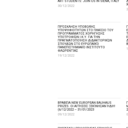
ART STUDENTS: JOIN US IN SIENA, ITALY
30/12/2022
2
ΠΡΌΣΚΛΗΣΗ ΥΠΟΒΟΛΉΣ
ΥΠΟΨΗΦΙΟΤΉΤΩΝ ΣΤΟ ΠΛΑΊΣΙΟ ΤΟΥ
ΠΡΟΓΡΆΜΜΑΤΟΣ ΧΟΡΉΓΗΣΗΣ
ΥΠΟΤΡΟΦΙΏΝ Ι.Κ.Υ. ΓΙΑ ΤΗΝ
ΠΡΑΓΜΑΤΟΠΟΊΗΣΗ ΔΙΔΑΚΤΟΡΙΚΏΝ
ΣΠΟΥΔΏΝ ΣΤΟ ΕΥΡΩΠΑΪΚΌ
Β
ΠΑΝΕΠΙΣΤΗΜΙΑΚΌ ΙΝΣΤΙΤΟΎΤΟ
1
ΦΛΩΡΕΝΤΊΑΣ
19/12/2022
ΒΡΑΒΕΊΑ NEW EUROPEAN BAUHAUS
PRIZES. ΟΙ ΑΙΤΉΣΕΙΣ ΞΕΚΊΝΗΣΑΝ ΉΔΗ!
(6/12/2022 – 31/01/2023
2
09/12/2022
0