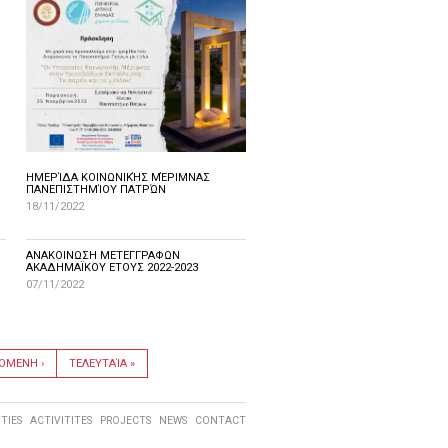
D
ΗΜΕΡΊΔΑ ΚΟΙΝΩΝΙΚΉΣ ΜΈΡΙΜΝΑΣ
ΠΑΝΕΠΙΣΤΗΜΊΟΥ ΠΑΤΡΏΝ
18/11/2022
ANAKOINΩΣH ΜΕΤΕΓΓΡΑΦΩΝ
ΑΚΑΔΗΜΑΪΚΟΥ ΕΤΟΥΣ 2022-2023
07/11/2022
ΌΜΕΝΗ ›
ΤΕΛΕΥΤΑΊΑ »
ITIES
ACTIVITITES
PROJECTS
NEWS
CONTACT