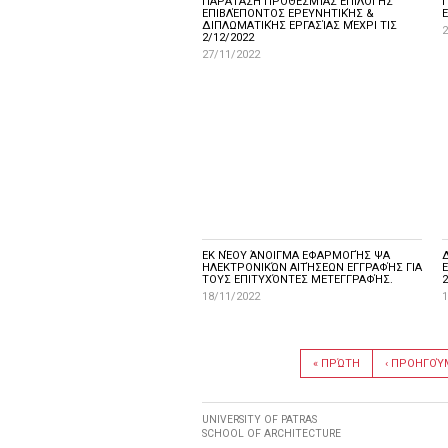
ΠΑΡΆΤΑΣΗ ΠΡΟΘΕΣΜΊΑΣ ΕΠΙΛΟΓΉΣ
ΕΠΙΒΛΈΠΟΝΤΟΣ ΕΡΕΥΝΗΤΙΚΉΣ &
ΔΙΠΛΩΜΑΤΙΚΉΣ ΕΡΓΑΣΊΑΣ ΜΈΧΡΙ ΤΙΣ
2
2/12/2022
27/11/2022
ΕΚ ΝΈΟΥ ΆΝΟΙΓΜΑ ΕΦΑΡΜΟΓΉΣ ΨΑ
ΗΛΕΚΤΡΟΝΙΚΏΝ ΑΙΤΉΣΕΩΝ ΕΓΓΡΑΦΉΣ ΓΙΑ
ΤΟΥΣ ΕΠΙΤΥΧΌΝΤΕΣ ΜΕΤΕΓΓΡΑΦΉΣ.
2
18/11/2022
1
« ΠΡΏΤΗ
‹ ΠΡΟΗΓΟΎ
UNIVERSITY OF PATRAS
SCHOOL OF ARCHITECTURE