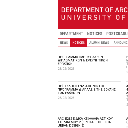
Skip to main content
DEPARTMENT
NOTICES
POSTGRADU
NEWS
NOTICES
ALUMNI NEWS
ANNOUNC
ΠΡΟΓΡΑΜΜΑ ΠΑΡΟΥΣΙΑΣΕΩΝ
ΔΙΠΛΩΜΑΤΙΚΩΝ & ΕΡΕΥΝΗΤΙΚΩΝ
ΕΡΓΑΣΙΩΝ
Γ
23/02/2023
2
ΠΡΌΣΚΛΗΣΗ ΕΝΔΙΑΦΈΡΟΝΤΟΣ -
ΠΡΌΓΡΑΜΜΑ ΔΙΑΠΛΑΣΙΣ ΤΗΣ ΒΟΥΛΉΣ
4
ΤΩΝ ΕΛΛΉΝΩΝ
A
23/02/2023
2
ARC_Ε212 ΕΙΔΙΚΑ ΚΕΦΑΛΑΙΑ ΑΣΤΙΚΟΥ
ΣΧΕΔΙΑΣΜΟΥ 2 (SPECIAL TOPICS IN
URBAN DESIGN 2)
2