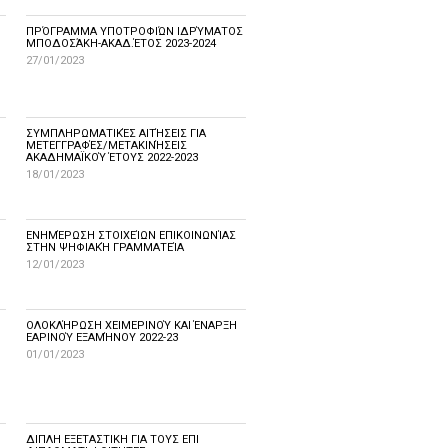
ΠΡΌΓΡΑΜΜΑ ΥΠΟΤΡΟΦΙΏΝ ΙΔΡΎΜΑΤΟΣ
ΜΠΟΔΟΣΆΚΗ-ΑΚΑΔ.ΈΤΟΣ 2023-2024
27/01/2023
ΣΥΜΠΛΗΡΩΜΑΤΙΚΈΣ ΑΙΤΉΣΕΙΣ ΓΙΑ
ΜΕΤΕΓΓΡΑΦΈΣ/ΜΕΤΑΚΙΝΉΣΕΙΣ
ΑΚΑΔΗΜΑΪΚΟΎ ΈΤΟΥΣ 2022-2023
18/01/2023
ΕΝΗΜΈΡΩΣΗ ΣΤΟΙΧΕΊΩΝ ΕΠΙΚΟΙΝΩΝΊΑΣ
ΣΤΗΝ ΨΗΦΙΑΚΉ ΓΡΑΜΜΑΤΕΊΑ
12/01/2023
ΟΛΟΚΛΉΡΩΣΗ ΧΕΙΜΕΡΙΝΟΎ ΚΑΙ ΈΝΑΡΞΗ
ΕΑΡΙΝΟΎ ΕΞΑΜΉΝΟΥ 2022-23
01/01/2023
ΔΙΠΛΗ ΕΞΕΤΑΣΤΙΚΗ ΓΙΑ ΤΟΥΣ ΕΠΙ