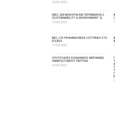
20/02/2023
(ARC_304 ΑΕΙΦΟΡΙΑ ΚΑΙ ΠΕΡΙΒΑΛΛΟΝ 2
(SUSTAINABILITY & ENVIRONMENT 2)
19/02/2023
1
ARC_176 ΨΗΦΙΑΚΑ ΜΕΣΑ 2 ΕΓΓΡΑΦΗ ΣΤΟ
ECLASS
8
17/02/2023
1
ΥΠΟΤΡΟΦΊΕΣ ΚΟΙΝΩΝΙΚΉΣ ΜΈΡΙΜΝΑΣ
ΠΑΝΕΠΙΣΤΗΜΊΟΥ ΠΑΤΡΏΝ
14/02/2023
Έ
1