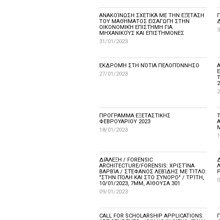
AΝΑΚΟΊΝΩΣΗ ΣΧΕΤΙΚΆ ΜΕ ΤΗΝ ΕΞΈΤΑΣΗ
ΤΟΥ ΜΑΘΉΜΑΤΟΣ ΕΙΣΑΓΩΓΉ ΣΤΗΝ
ΟΙΚΟΝΟΜΙΚΉ ΕΠΙΣΤΉΜΗ ΓΙΑ
3
ΜΗΧΑΝΙΚΟΎΣ ΚΑΙ ΕΠΙΣΤΉΜΟΝΕΣ
31/01/2023
ΕΚΔΡΟΜΉ ΣΤΗ ΝΌΤΙΑ ΠΕΛΟΠΌΝΝΗΣΟ
27/01/2023
Τ
2
2
ΠΡΟΓΡΑΜΜΑ ΕΞΕΤΑΣΤΙΚΗΣ
ΦΕΒΡΟΥΑΡΙΟΥ 2023
18/01/2023
1
ΔΙΆΛΕΞΗ / FORENSIC
ARCHITECTURE/FORENSIS: ΧΡΙΣΤΊΝΑ
ΒΑΡΒΊΑ / ΣΤΈΦΑΝΟΣ ΛΕΒΊΔΗΣ ΜΕ ΤΊΤΛΟ:
"ΣΤΗΝ ΠΌΛΗ ΚΑΙ ΣΤΟ ΣΎΝΟΡΟ" / ΤΡΊΤΗ,
0
10/01/2023, 7ΜΜ, ΑΊΘΟΥΣΑ 301
09/01/2023
CALL FOR SCHOLARSHIP APPLICATIONS.