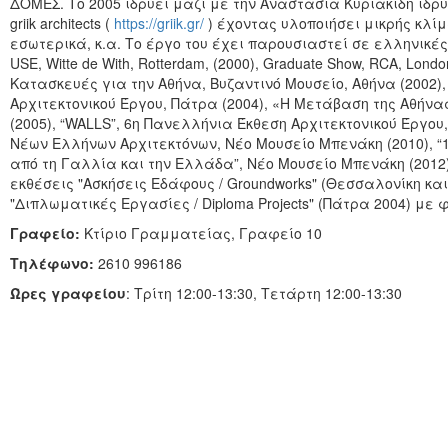
ΔΟΜΕΣ. Το 2005 ιδρύει μαζί με την Αναστασία Κυριακίδη ιδρ
griik architects (
https://griik.gr/
) έχοντας υλοποιήσει μικρής κλίμ
εσωτερικά, κ.α. Το έργο του έχει παρουσιαστεί σε ελληνικές 
USE, Witte de With, Rotterdam, (2000), Graduate Show, RCA, Lon
Κατασκευές για την Αθήνα, Βυζαντινό Μουσείο, Αθήνα (2002)
Αρχιτεκτονικού Έργου, Πάτρα (2004), «Η Μετάβαση της Αθήνα
(2005), “WALLS”, 6η Πανελλήνια Έκθεση Αρχιτεκτονικού Έργου
Νέων Ελλήνων Αρχιτεκτόνων, Νέο Μουσείο Μπενάκη (2010), “1
από τη Γαλλία και την Ελλάδα”, Νέο Μουσείο Μπενάκη (2012)
εκθέσεις "Ασκήσεις Εδάφους / Groundworks" (Θεσσαλονίκη και
"Διπλωματικές Εργασίες / Diploma Projects" (Πάτρα 2004) με 
Γραφείο:
Κτίριο Γραμματείας, Γραφείο 10
Τηλέφωνο:
2610 996186
Ώρες γραφείου
: Τρίτη 12:00-13:30, Τετάρτη 12:00-13:30