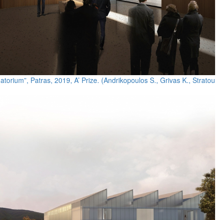
orium”, Patras, 2019, A’ Prize. (Andrikopoulos S., Grivas K., Stratou