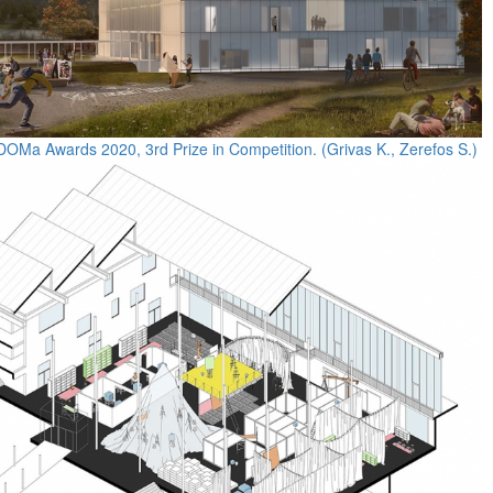
 DOMa Awards 2020, 3rd Prize in Competition. (Grivas K., Zerefos S.)