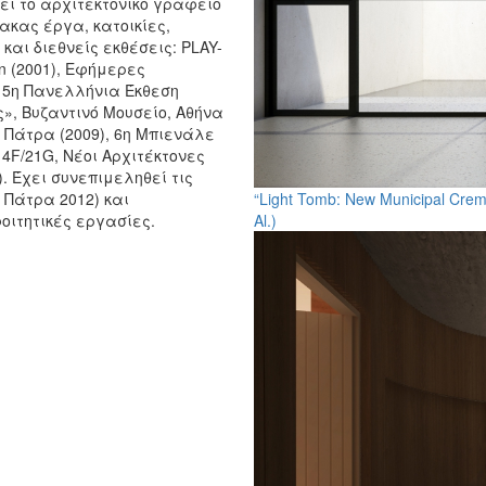
ύει το αρχιτεκτονικό γραφείο
ακας έργα, κατοικίες,
και διεθνείς εκθέσεις: PLAY-
don (2001), Εφήμερες
, 5η Πανελλήνια Έκθεση
ς», Βυζαντινό Μουσείο, Αθήνα
, Πάτρα (2009), 6η Μπιενάλε
4F/21G, Νέοι Αρχιτέκτονες
. Έχει συνεπιμεληθεί τις
 Πάτρα 2012) και
“Light Tomb: New Municipal Cremat
φοιτητικές εργασίες.
Al.)