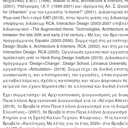
Μηχανικός Ε.Μ.Π. (1996). Master of Arts, Architecture & Interiors, R
(2001). Υπότροφος Ι.Κ.Υ. (1999-2001) και ιδρύματος Αλ. Σ. Ωνάση
for Urbanism” για την εργασία “e-home?” (2001). Διδακτορικό σ
Ψηφιακό Πολιτισμό ΕΑΠ (2018), στην πρώτη φάση της διδακτο
υποψήφιος διδάκτωρ RCA, Interaction Design (2003-2007 επιβλέπ
διδακτορικού «The Augmented Home: Technologies, Architecture a
between the late 20th and early 21st century.» Μέλος του Βρεταν
προγράμματος Equator (2003-2006). Συμμετοχή στη μεταπτυχ
Design Studio 4, Architecture & Interiors, RCA, (2002), και στη 
Interaction Design, RCA (2005). Οργάνωση ερευνητικού εργαστ
πρόσκληση από το Honk Kong Design Institute (2015). Διδασκα
πρόγραμμα “Design+Change”, Design School, Linnaeus University,
εργαστήριο «Articulation» (2018). Συμμετέχει σε διεθνή επισ
ανακοινώσεις, και επιστημονικές του εργασίες, επικεντρώνο
μεταβαλλόμενες σχέσεις κατοίκησης και νέων ψηφιακών πε
κείμενά του έχουν δημοσιευθεί σε ελληνικά και διεθνή έντυ
Έχει συμμετάσχει σε Αρχιτεκτονικούς Διαγωνισμούς με διακρ
Πανελλήνιο Αρχιτεκτονικό Διαγωνισμό για το «Κέντρο Αποτ
(2019), 1ο Βραβείο στον Πανελλήνιο Διαγωνισμό για τη δι
Ελευσίνας» (2007), 3ο Βραβείο στον Πανελλήνιο Διαγωνισμό
Κτηρίου για τη Σχολή Καλών Τεχνών, Φλώρινας». Η τελευτα
Βραβείο «Καλύτερης Μελέτης για το έτος 2020» στα Βραβεία