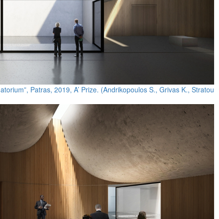
orium”, Patras, 2019, A’ Prize. (Andrikopoulos S., Grivas K., Stratou