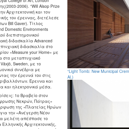
oyal College of Art, London
ς(2003-2006). “Will Alsop Prize
την Αρχιτεκτονική και τον
ρικής του έρευνας, διετέλεσε
ων Bill Gaver). Τίτλος
nd Domestic Environments
ικού διεπιστημονικού
ιακή διδασκαλία Advanced
μεταπτυχιακή διδασκαλία στο
ηρίου «Measure your Home» με
λία στο μεταπτυχιακό
 Växjö, Sweden, με το
τημονικά συνέδρια με
“Light Tomb: New Municipal Cremat
ντας την έρευνά του στις
Al.)
ριβαλλόντων. Έρευνα και
πα και ηλεκτρονικά μέσα.
ίσεις: 1ο Βραβείο στον
έφρωσης Νεκρών, Πάτρας»
αμόρφωση της «Πλατείας Ηρώων
 για την «Ανέγερση Νέου
ία μελέτη απέσπασε το
 Ελληνικής Αρχιτεκτονικής,