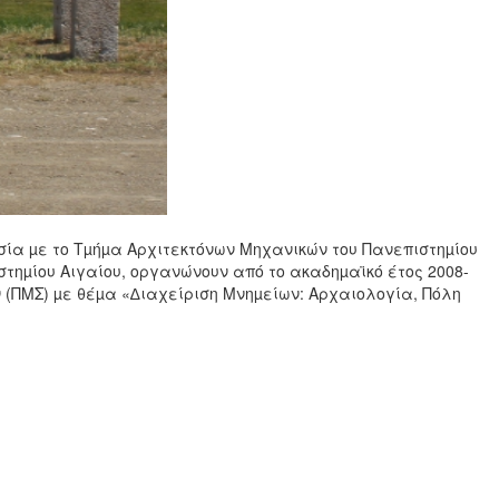
σία µε το Τµήµα Αρχιτεκτόνων Μηχανικών του Πανεπιστηµίου
στηµίου Αιγαίου, οργανώνουν από το ακαδηµαϊκό έτος 2008-
(ΠΜΣ) µε θέµα «∆ιαχείριση Μνηµείων: Αρχαιολογία, Πόλη