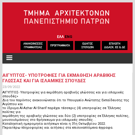
Παράκαμψη προς το κυρίως περιεχόμενο
ΕΛΛ
ENG
ΑΙΓΥΠΤΟΣ- ΥΠΟΤΡΟΦΊΕΣ ΓΙΑ ΕΚΜΆΘΗΣΗ ΑΡΑΒΙΚΉΣ
ΓΛΏΣΣΑΣ ΚΑΙ ΓΙΑ ΙΣΛΑΜΙΚΈΣ ΣΠΟΥΔΈΣ
23/09/2022
ΑΙΓΥΠΤΟΣ- Υποτροφίες για εκμάθηση αραβικής γλώσσας και για ισλαμικές
σπουδές»
Δια του παρόντος ανακοινώνεται ότι το Υπουργείο Ανώτατης Εκπαίδευσης της
Αιγύπτου και
το ίδρυμα Al-Azhar Al-Sharif παρέχει τέσσερις (4) υποτροφίες σε ‘Έλληνες
πολίτες για
εκμάθηση της αραβικής γλώσσας και δύο (2) υποτροφίες σε Έλληνες πολίτες,
μουσουλμάνους στο θρήσκευμα για ισλαμικές σπουδές. .
Καταληκτική ημερομηνία αιτήσεων είναι η 31η Οκτωβρίου 2022.
Περαιτέρω πληροφορίες και αιτήσεις στα επισυναπτόμενα έγγραφα.