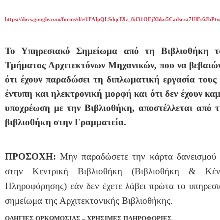
https://docs.google.com/forms/d/e/1FAIpQLSdqcE9z_8if31OEjXhko5Cadsrra7UlFs6JbP
Το Υπηρεσιακό Σημείωμα από τη Βιβλιοθήκη τ
Τμήματος Αρχιτεκτόνων Μηχανικών, που να βεβαιών
ότι έχουν παραδώσει τη διπλωματική εργασία τους
έντυπη και ηλεκτρονική μορφή και ότι δεν έχουν κα
υποχρέωση με την Βιβλιοθήκη, αποστέλλεται από τ
βιβλιοθήκη στην Γραμματεία.
ΠΡΟΣΟΧΗ:
Μην παραδώσετε την κάρτα δανεισμού 
στην Κεντρική Βιβλιοθήκη (Βιβλιοθήκη & Κέν
Πληροφόρησης) εάν δεν έχετε λάβει πρώτα το υπηρεσ
σημείωμα της Αρχιτεκτονικής Βιβλιοθήκης.
ΟΔΗΓΙΕΣ ΟΡΚΩΜΟΣΙΑΣ – ΧΡΗΣΙΜΕΣ ΠΛΗΡΟΦΟΡΙΕΣ