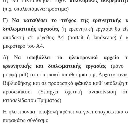
Β) Να τακτοποιήσει τυχόν
οικονομικές εκκρεμότητ
(π.χ. υπολειπόμενα πρόστιμα)
Γ)
Να καταθέσει το τεύχος της ερευνητικής κ
διπλωματικής εργασίας
(η ερευνητική εργασία θα εί
αποδεκτή σε μέγεθος Α4 (
portait
ή
landscape
) ή κ
μικρότερο του
A
4.
Δ) Να
υποβάλλει το ηλεκτρονικό αρχείο τ
ερευνητικής και διπλωματικής εργασίας
(μόνο 
μορφή
pdf
) στο ψηφιακό αποθετήριο της Αρχιτεκτονι
Βιβλιοθήκης και σε προσωπικό φάκελο καθ’ υπόδειξη 
προσωπικού. (Υπάρχει σχετική ανακοίνωση στ
ιστοσελίδα του Τμήματος)
Η ηλεκτρονική υποβολή πρέπει να γίνει υποχρεωτικά 
παρακάτω σύνδεσμο