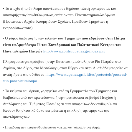
Το πτυχίο ή το δίπλωμα απονέμεται σε δημόσια τελετή ορκωμοσίας και
•
απονομής πτυχίων/διπλωμάτων, ενώπιον των Πανεπιστημιακών Αρχών
(Πρυτανικών Αρχών, Κοσμητόρων Σχολών, Προέδρων Τμημάτων ή
εκπροσώπων τους).
Ο χώρος διεξαγωγής των τελετών των Τμημάτων
που εδρεύουν στην Πάτρα
•
είναι τα Αμφιθέατρα Ι4 του Συνεδριακού και Πολιτιστικού Κέντρου του
Πανεπιστημίου Πατρών
http://www.confer.upatras.gr/index.php
Πληροφορίες για πρόσβαση στην Πανεπιστημιούπολη στο Ρίο Πατρών, στο
Αγρίνιο, στο Αίγιο, στο Μεσολόγγι, στον Πύργο και στην Αμαλιάδα μπορείτε να
αναζητήσετε στο σύνδεσμο:
https://www.upatras.gr/foitites/protoeteis/prosvasi-
stin-panepistimioupo...
Το κείμενο του όρκου, χορηγείται από τη Γραμματεία του Τμήματος και
•
διαβάζεται από τον πρωτεύσαντα ή την πρωτεύσασα σε βαθμό Πτυχίου ή
Διπλώματος του Τμήματος. Όσοι/-ες εκ των αποφοίτων δεν επιθυμούν να
δώσουν θρησκευτικό όρκο επιτρέπεται η επίκληση της τιμής και της
συνειδήσεώς των.
• Η επίδοση των πτυχίων/διπλωμάτων γίνεται κατ’ αλφαβητική σειρά.