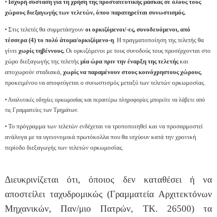
Ισχυρή σύσταση για τη χρήση της προστατευτικής μάσκας σε όλους τους
•
χώρους διεξαγωγής των τελετών, όπου παρατηρείται συνωστισμός.
Στις τελετές θα συμμετάσχουν
οι ορκιζόμενοι/-ες, συνοδευόμενοι, από
•
τέσσερα (4) το πολύ άτομα/ορκιζόμενο-η
. Η πραγματοποίηση της τελετής θα
γίνει
χωρίς τηβέννους.
Οι ορκιζόμενοι με τους συνοδούς τους προσέρχονται στο
χώρο διεξαγωγής της τελετής
μία ώρα πριν την έναρξη της τελετής
και
αποχωρούν σταδιακά,
χωρίς να παραμένουν στους κοινόχρηστους χώρους
,
προκειμένου να αποφεύγεται ο συνωστισμός μεταξύ των τελετών ορκωμοσίας.
• Αναλυτικές οδηγίες ορκωμοσίας και περαιτέρω πληροφορίες μπορείτε να λάβετε από
τις Γραμματείες των Τμημάτων.
Το πρόγραμμα των τελετών ενδέχεται να τροποποιηθεί και να προσαρμοστεί
•
ανάλογα με τα υγειονομικά πρωτόκολλα που θα ισχύουν κατά την χρονική
περίοδο διεξαγωγής των τελετών ορκωμοσίας.
Διευκρινίζεται ότι, όποιος δεν καταθέσει ή να
αποστείλει ταχυδρομικώς (Γραμματεία Αρχιτεκτόνων
Μηχανικών, Παν/μιο Πατρών, ΤΚ. 26500) τα