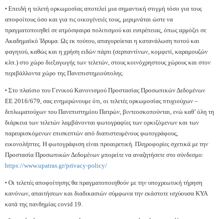
Επειδή η τελετή ορκωμοσίας αποτελεί μια σημαντική στιγμή τόσο για τους
•
αποφοίτους όσο και για τις οικογένειές τους, μεριμνάται ώστε να
πραγματοποιηθεί σε ατμόσφαιρα πολιτισμού και ευπρέπειας, όπως αρμόζει σε
Ακαδημαϊκό Ίδρυμα. Ως εκ τούτου, απαγορεύεται η κατανάλωση ποτού και
φαγητού, καθώς και η χρήση ειδών πάρτι (σερπαντίνων, κομφετί, καραμουζών
κλπ.) στο χώρο διεξαγωγής των τελετών, στους κοινόχρηστους χώρους και στον
περιβάλλοντα χώρο της Πανεπιστημιούπολης.
Στο πλαίσιο του Γενικού Κανονισμού Προστασίας Προσωπικών Δεδομένων
•
ΕΕ 2016/679, σας ενημερώνουμε ότι, οι τελετές ορκωμοσίας πτυχιούχων –
διπλωματούχων του Πανεπιστημίου Πατρών, βιντεοσκοπούνται, ενώ καθ’ όλη τη
διάρκεια των τελετών λαμβάνονται φωτογραφίες των ορκιζόμενων και των
παρευρισκόμενων επισκεπτών από διαπιστευμένους φωτογράφους,
εικονολήπτες. Η φωτογράφιση είναι προαιρετική. Πληροφορίες σχετικά με την
Προστασία Προσωπικών Δεδομένων μπορείτε να αναζητήσετε στο σύνδεσμο:
https://www.upatras.gr/privacy-policy/
Οι τελετές αποφοίτησης θα πραγματοποιηθούν με την υποχρεωτική τήρηση
•
κανόνων, απαιτήσεων και διαδικασιών σύμφωνα την εκάστοτε ισχύουσα ΚΥΑ
κατά της πανδημίας covid 19.