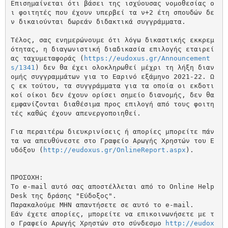
Επισημαίνεται ότι βάσει της ισχύουσας νομοθεσίας ο
ι φοιτητές που έχουν υπερβεί τα ν+2 έτη σπουδών δε
ν δικαιούνται δωρεάν διδακτικά συγγράμματα.

Τέλος, σας ενημερώνουμε ότι λόγω δικαστικής εκκρεμ
ότητας, η διαγωνιστική διαδικασία επιλογής εταιρεί
ας ταχυμεταφοράς (
https://eudoxus.gr/Announcement
s/1341
) δεν θα έχει ολοκληρωθεί μέχρι τη λήξη διαν
ομής συγγραμμάτων για το Εαρινό εξάμηνο 2021-22. Ω
ς εκ τούτου, τα συγγράμματα για τα οποία οι εκδοτι
κοί οίκοι δεν έχουν ορίσει σημείο διανομής, δεν θα 
εμφανίζονται διαθέσιμα προς επιλογή από τους φοιτη
τές καθώς έχουν απενεργοποιηθεί.

Για περαιτέρω διευκρινίσεις ή απορίες μπορείτε πάν
τα να απευθύνεστε στο Γραφείο Αρωγής Χρηστών του Ε
υδόξου (
http://eudoxus.gr/OnlineReport.aspx
).

ΠΡΟΣΟΧΗ:

Το e-mail αυτό σας αποστέλλεται από το Online Help
Desk της δράσης "Εύδοξος".

Παρακαλούμε MHN απαντήσετε σε αυτό το e-mail.

Εάν έχετε απορίες, μπορείτε να επικοινωνήσετε με τ
ο Γραφείο Αρωγής Χρηστών στο σύνδεσμο 
http://eudox