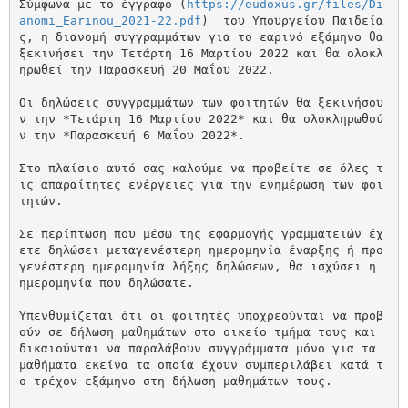
Σύμφωνα με το έγγραφο (
https://eudoxus.gr/files/Di
anomi_Earinou_2021-22.pdf
)  του Υπουργείου Παιδεία
ς, η διανομή συγγραμμάτων για το εαρινό εξάμηνο θα 
ξεκινήσει την Τετάρτη 16 Μαρτίου 2022 και θα ολοκλ
ηρωθεί την Παρασκευή 20 Μαΐου 2022.

Οι δηλώσεις συγγραμμάτων των φοιτητών θα ξεκινήσου
ν την *Τετάρτη 16 Μαρτίου 2022* και θα ολοκληρωθού
ν την *Παρασκευή 6 Μαΐου 2022*.

Στο πλαίσιο αυτό σας καλούμε να προβείτε σε όλες τ
ις απαραίτητες ενέργειες για την ενημέρωση των φοι
τητών.

Σε περίπτωση που μέσω της εφαρμογής γραμματειών έχ
ετε δηλώσει μεταγενέστερη ημερομηνία έναρξης ή προ
γενέστερη ημερομηνία λήξης δηλώσεων, θα ισχύσει η 
ημερομηνία που δηλώσατε.

Υπενθυμίζεται ότι οι φοιτητές υποχρεούνται να προβ
ούν σε δήλωση μαθημάτων στο οικείο τμήμα τους και 
δικαιούνται να παραλάβουν συγγράμματα μόνο για τα 
μαθήματα εκείνα τα οποία έχουν συμπεριλάβει κατά τ
ο τρέχον εξάμηνο στη δήλωση μαθημάτων τους.
