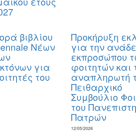
αϊκού έτους
027
ορά βιβλίου
Προκήρυξη εκ
iennale Νέων
για την ανάδε
ων
εκπροσώπου τ
κτόνων για
φοιτητών και 
οιτητές του
αναπληρωτή τ
Πειθαρχικό
Συμβούλιο Φο
του Πανεπιστ
Πατρών
12/05/2026