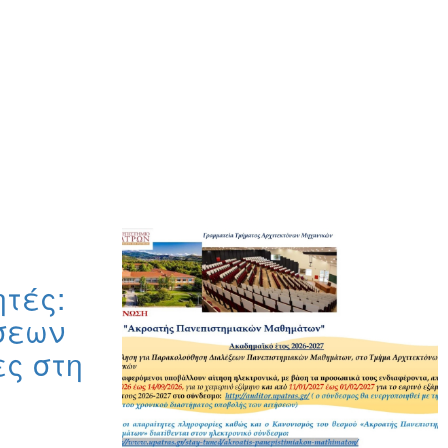
ητές:
σεων
ες στη