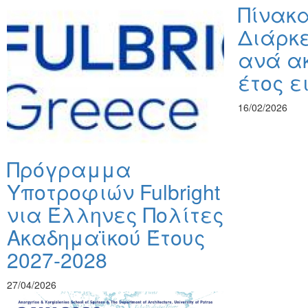
Πίνακ
Διάρκε
ανά α
έτος 
16/02/2026
Πρόγραμμα
Υποτροφιών Fulbright
νια Έλληνες Πολίτες
Ακαδημαϊκού Έτους
2027-2028
27/04/2026