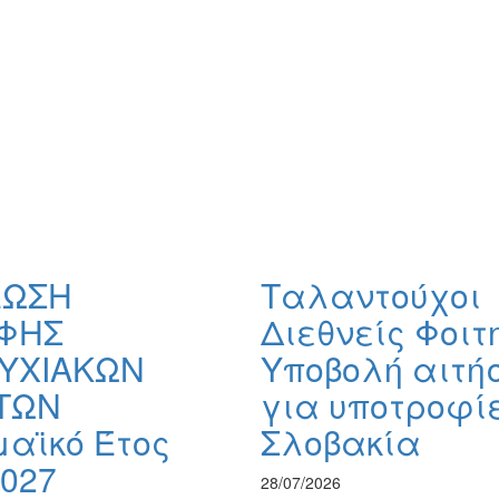
ΕΩΣΗ
Ταλαντούχοι
ΦΗΣ
Διεθνείς Φοιτ
ΥΧΙΑΚΩΝ
Υποβολή αιτή
ΤΩΝ
για υποτροφί
αϊκό Έτος
Σλοβακία
027
28/07/2026