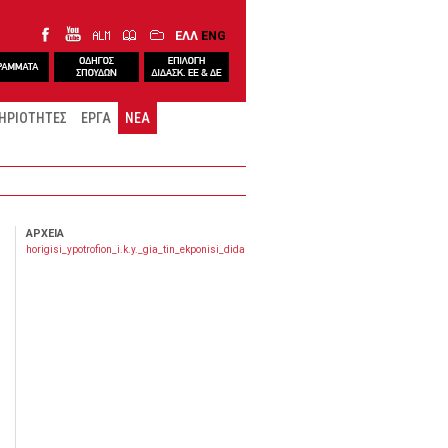
ΕΛΛ
ENG
ΗΡΙΟΤΗΤΕΣ
ΕΡΓΑ
ΝΕΑ
ΑΡΧΕΊΑ
horigisi_ypotrofion_i.k.y._gia_tin_ekponisi_didaktorikis_ereynas_stin_ellada.pdf