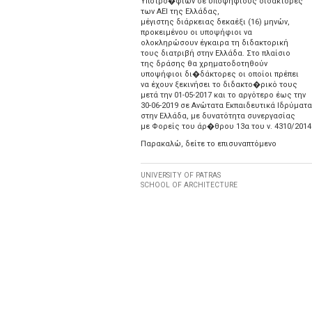
Υποτρο�φιών σε υποψηφίους διδάκτορες
των ΑΕΙ της Ελλάδας,
μέγιστης διάρκειας δεκαέξι (16) μηνών,
προκειμένου οι υποψήφιοι να
ολοκληρώσουν έγκαιρα τη διδακτορική
τους διατριβή στην Ελλάδα. Στο πλαίσιο
της δράσης θα χρηματοδοτηθούν
υποψήφιοι δι�δάκτορες οι οποίοι πρέπει
να έχουν ξεκινήσει το διδακτο�ρικό τους
μετά την 01-05-2017 και το αργότερο έως την
30-06-2019 σε Ανώτατα Εκπαιδευτικά Ιδρύματα
στην Ελλάδα, με δυνατότητα συνεργασίας
με Φορείς του άρ�θρου 13α του ν. 4310/2014
Παρακαλώ, δείτε το επισυναπτόμενο
UNIVERSITY OF PATRAS
SCHOOL OF ARCHITECTURE