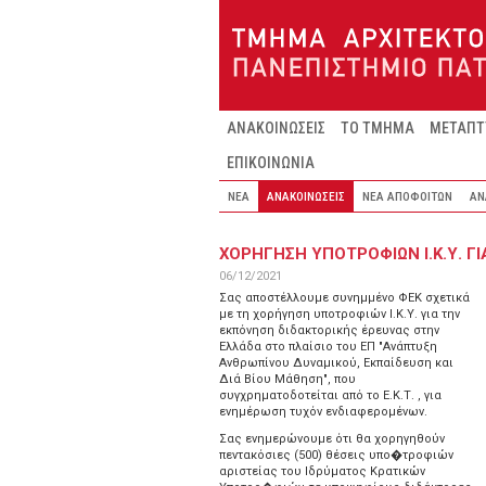
Παράκαμψη προς το κυρίως περιεχόμενο
ΑΝΑΚΟΙΝΩΣΕΙΣ
ΤΟ ΤΜΗΜΑ
ΜΕΤΑΠΤ
ΕΠΙΚΟΙΝΩΝΙΑ
ΝΕΑ
ΑΝΑΚΟΙΝΩΣΕΙΣ
ΝΕΑ ΑΠΟΦΟΙΤΩΝ
ΑΝ
ΧΟΡΉΓΗΣΗ ΥΠΟΤΡΟΦΙΏΝ Ι.Κ.Υ. 
06/12/2021
Σας αποστέλλουμε συνημμένο ΦΕΚ σχετικά
με τη χορήγηση υποτροφιών Ι.Κ.Υ. για την
εκπόνηση διδακτορικής έρευνας στην
Ελλάδα στο πλαίσιο του ΕΠ "Ανάπτυξη
Ανθρωπίνου Δυναμικού, Εκπαίδευση και
Διά Βίου Μάθηση", που
συγχρηματοδοτείται από το Ε.Κ.Τ. , για
ενημέρωση τυχόν ενδιαφερομένων.
Σας ενημερώνουμε ότι θα χορηγηθούν
πεντακόσιες (500) θέσεις υπο�τροφιών
αριστείας του Ιδρύματος Κρατικών