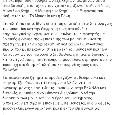
επισκόπηση των πρoσφάτων εξελίξεων, ιδωμένων μέσα
από βασικές τάσεις που τον χαρακτηρίζουν: Το Mουσείο ως
Mοναδικό Kτήριο, Η Mορφή του Kτηρίου ως Έκφραση του
Νοήματός του, Το Μουσείο και η Πόλη.
Στο πλαίσιο αυτό, δίνει ιδιαίτερη σημασία στις λειτουργίες
του μουσείου και την έκφρασή τους στο σύνθετο
κτηριολογικό πρόγραμμα· εξοικειώνει τους φοιτητές με
βασικές έννοιες της «επιστήμης των μουσείων» και τη
σχέση της με την αρχιτεκτονική και τα άλλα γνωστικά
πεδία που εμπλέκονται στη μελέτη του μουσείου και των
λειτουργιών του· παρουσιάζει βασικά ζητήματα διοίκησης
και αναγνώρισης - πιστοποίησης μουσείων, στρέφοντας την
προσοχή στο θεσμικό πλαίσιο λειτουργίας τους στην
Ελλάδα.
Τα παραπάνω ζητήματα προσεγγίζονται θεωρητικά και
στην πράξη, όπως αυτά αποκρυσταλλώνονται σε
συγκεκριμένες περιπτώσεις μουσείων, στην Ελλάδα και
διεθνώς, οι οποίες αναλύονται διεξοδικά κατά την
διάρκεια των μαθημάτων. Mέρος του μαθήματος
αποτελούν επίσης: οι επισκέψεις σε μουσεία, οι διαλέξεις
προσκεκλημένων ομιλητών και η εκπόνηση εργασίας.