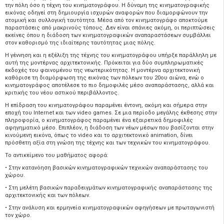
την πόλη όσο η τέχνη του κινηματογράφου. Η δύναμη της κινηματογραφικής
εικόνας οδηγεί στη δημιουργία ισχυρών αναφορών που διαμορφώνουν την
ατομική και συλλογική ταυτότητα. Μέσα από τον κινηματογράφο αποκτούμε
παραστάσεις από μακρινούς τόπους. Δεν είναι σπάνιες ακόμη, οι περιπτώσεις
εκείνες όπου η διάδοση των κινηματογραφικών αναπαραστάσεων συμβάλλει
στον καθορισμό της ιδιαίτερης ταυτότητας μιας πόλης.
Η γέννηση και η εξέλιξη της τέχνης του κινηματογράφου υπήρξε παράλληλη με
αυτή της μοντέρνας αρχιτεκτονικής. Πρόκειται για δύο συμπληρωματικές
εκδοχές του φαινομένου της νεωτερικότητας. Η μοντέρνα αρχιτεκτονική
καθόρισε τη διαμόρφωση της εικόνας των πόλεων του 20ου αιώνα, ενώ ο
κινηματογράφος αποτέλεσε το πιο δημοφιλές μέσο αναπαράστασης, αλλά και
κριτικής του νέου αστικού περιβάλλοντος.
Η επίδραση του κινηματογράφου παραμένει έντονη, ακόμη και σήμερα στην
εποχή του Internet και των video games. Σε μια περίοδο μεγάλης έκθεσης στην
πληροφορία, ο κινηματογράφος παραμένει ένα εξαιρετικά δημοφιλές
αφηγηματικό μέσο. Επιπλέον, η διάδοση των νέων μέσων που βασίζονται στην
κινούμενη εικόνα, όπως το video και το αρχιτεκτονικό animation, δίνει
πρόσθετη αξία στη γνώση της τέχνης και των τεχνικών του κινηματογράφου.
Το αντικείμενο του μαθήματος αφορά:
• Στην κατανόηση βασικών κινηματογραφικών τεχνικών αναπαράστασης του
χώρου.
• Στη μελέτη βασικών παραδειγμάτων κινηματογραφικής αναπαράστασης της
αρχιτεκτονικής και των πόλεων.
• Στην ανάλυση και ερμηνεία κινηματογραφικών αφηγήσεων με πρωταγωνιστή
τον χώρο.