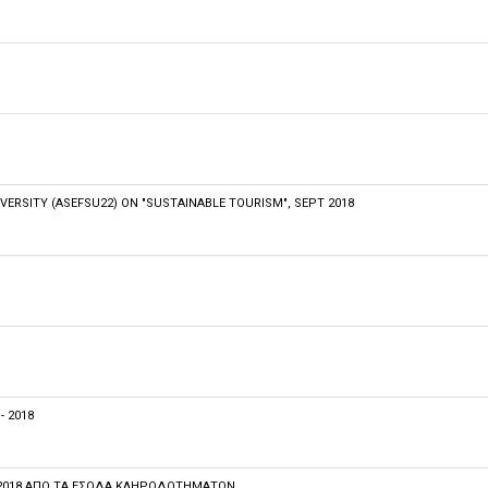
ERSITY (ASEFSU22) ON "SUSTAINABLE TOURISM", SEPT 2018
 2018
2018 ΑΠΌ ΤΑ ΈΣΟΔΑ ΚΛΗΡΟΔΟΤΗΜΆΤΩΝ