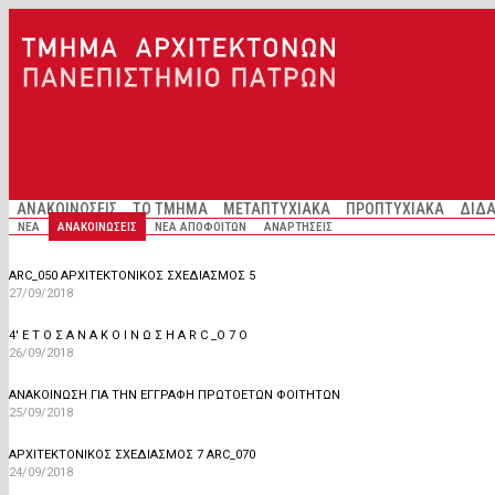
Παράκαμψη προς το κυρίως περιεχόμενο
ΑΝΑΚΟΙΝΩΣΕΙΣ
ΤΟ ΤΜΗΜΑ
ΜΕΤΑΠΤΥΧΙΑΚΑ
ΠΡΟΠΤΥΧΙΑΚΑ
ΔΙΔΑ
ΝΕΑ
ΑΝΑΚΟΙΝΩΣΕΙΣ
ΝΕΑ ΑΠΟΦΟΙΤΩΝ
ΑΝΑΡΤΗΣΕΙΣ
ARC_050 ΑΡΧΙΤΕΚΤΟΝΙΚΌΣ ΣΧΕΔΙΑΣΜΌΣ 5
27/09/2018
4' Ε Τ Ο Σ Α Ν Α Κ Ο Ι Ν Ω Σ Η A R C _Ο 7 Ο
26/09/2018
ΑΝΑΚΟΙΝΩΣΗ ΓΙΑ ΤΗΝ ΕΓΓΡΑΦΗ ΠΡΩΤΟΕΤΩΝ ΦΟΙΤΗΤΩΝ
25/09/2018
ΑΡΧΙΤΕΚΤΟΝΙΚΟΣ ΣΧΕΔΙΑΣΜΟΣ 7 ARC_070
24/09/2018