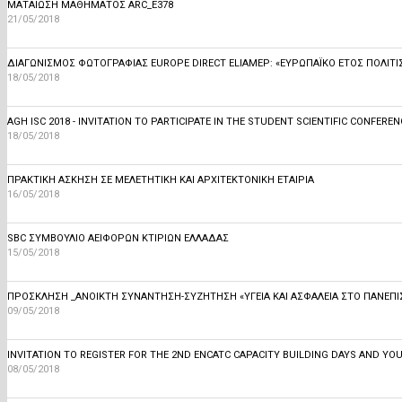
ΜΑΤΑΙΩΣΗ ΜΑΘΗΜΑΤΟΣ ARC_E378
21/05/2018
ΔΙΑΓΩΝΙΣΜΌΣ ΦΩΤΟΓΡΑΦΊΑΣ EUROPE DIRECT ELIAMEP: «ΕΥΡΩΠΑΪΚΌ ΈΤΟΣ ΠΟΛΙΤ
18/05/2018
AGH ISC 2018 - INVITATION TO PARTICIPATE IN THE STUDENT SCIENTIFIC CONFERE
18/05/2018
ΠΡΑΚΤΙΚΗ ΑΣΚΗΣΗ ΣΕ MEΛΕΤΗΤΙΚΗ ΚΑΙ ΑΡΧΙΤΕΚΤΟΝΙΚΗ ΕΤΑΙΡΙΑ
16/05/2018
SBC ΣΥΜΒΟΥΛΙΟ ΑΕΙΦΟΡΩΝ ΚΤΙΡΙΩΝ ΕΛΛΑΔΑΣ
15/05/2018
ΠΡΟΣΚΛΗΣΗ _ΑΝΟΙΚΤΉ ΣΥΝΆΝΤΗΣΗ-ΣΥΖΉΤΗΣΗ «ΥΓΕΊΑ ΚΑΙ ΑΣΦΆΛΕΙΑ ΣΤΟ ΠΑΝΕΠΙ
09/05/2018
INVITATION TO REGISTER FOR THE 2ND ENCATC CAPACITY BUILDING DAYS AND YOU
08/05/2018