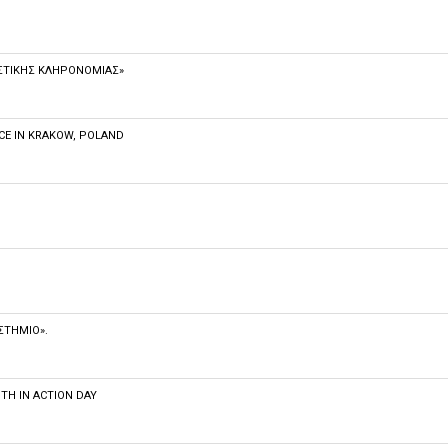
ΙΣΤΙΚΉΣ ΚΛΗΡΟΝΟΜΙΆΣ»
NCE IN KRAKOW, POLAND
ΣΤΉΜΙΟ».
TH IN ACTION DAY