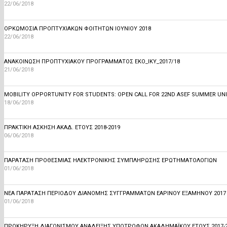
22/06/2018
ΟΡΚΩΜΟΣΙΑ ΠΡΟΠΤΥΧΙΑΚΩΝ ΦΟΙΤΗΤΩΝ ΙΟΥΝΙΟΥ 2018
22/06/2018
ΑΝΑΚΟΊΝΩΣΗ ΠΡΟΠΤΥΧΙΑΚΟΎ ΠΡΟΓΡΑΜΜΆΤΟΣ ΕΚΟ_ΙΚΥ_2017/18
21/06/2018
MOBILITY OPPORTUNITY FOR STUDENTS: OPEN CALL FOR 22ND ASEF SUMMER UNIV
18/06/2018
ΠΡΑΚΤΙΚΉ ΆΣΚΗΣΗ ΑΚΑΔ. ΈΤΟΥΣ 2018-2019
06/06/2018
ΠΑΡΆΤΑΣΗ ΠΡΟΘΕΣΜΊΑΣ ΗΛΕΚΤΡΟΝΙΚΉΣ ΣΥΜΠΛΉΡΩΣΗΣ ΕΡΩΤΗΜΑΤΟΛΟΓΊΩΝ
01/06/2018
ΝΈΑ ΠΑΡΆΤΑΣΗ ΠΕΡΙΌΔΟΥ ΔΙΑΝΟΜΉΣ ΣΥΓΓΡΑΜΜΆΤΩΝ ΕΑΡΙΝΟΎ ΕΞΑΜΉΝΟΥ 2017 -
01/06/2018
ΠΡΟΚΉΡΥΞΗ ΔΙΑΓΩΝΙΣΜΟΎ ΑΝΆΔΕΙΞΗΣ ΥΠΟΤΡΌΦΩΝ ΑΚΑΔΗΜΑΪΚΟΎ ΈΤΟΥΣ 2017-